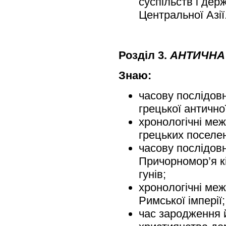
суспільств і дер
Центральної Азії
Розділ 3.
АНТИЧНА 
Знаю:
часову послідовн
грецької античної
хронологічні меж
грецьких поселен
часову послідовн
Причорномор’я кім
гунів;
хронологічні меж
Римської імперії;
час зародження 