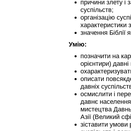
причини злету і 
суспільств;
організацію сусп
характеристики з
значення Біблії 
Умію:
позначити на кар
орієнтири) давні 
охарактеризувати
описати повсякд
давніх суспільст
осмислити і пер
давнє населення 
мистецтва Давнь
Азії (Великий сф
зіставити умови 