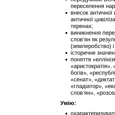
переселення нар
внесок античної ц
античної цивіліза
теренах;
виникнення пере
слов’ян як резул
(землеробство) і
історичне значен
поняття «еллініз
«аристократія», 
богів», «республі
«сенат», «диктат
«гладіатор», «ек
слов’ян», «розсе
Умію:
охарактеризувати