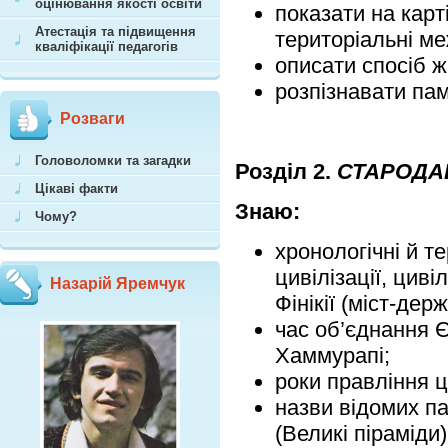
оцінювання якості освіти
показати на карт
Атестація та підвищення
територіальні ме
кваліфікації педагогів
описати спосіб ж
розпізнавати пам
Розваги
Головоломки та загадки
Розділ 2.
СТАРОДАВ
Цікаві факти
Знаю:
Чому?
хронологічні й т
цивілізації, цив
Назарій Яремчук
Фінікії (міст-де
час об’єднання Є
Хаммурапі;
роки правління 
назви відомих па
(Великі піраміди)