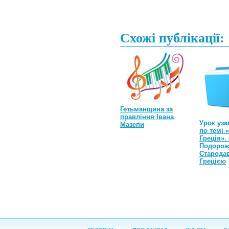
Схожі публікації:
Гетьманщина за
правління Івана
Урок уза
Мазепи
по темі 
Греція». 
Подорож
Старода
Грецією