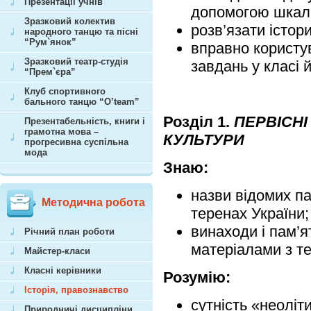
Презентації учнів
допомогою шкали
Зразковий колектив
розв’язати істор
народного танцю та пісні
“Рум`янок”
вправно користу
Зразковий театр-студія
завдань у класі 
“Прем`єра”
Клуб спортивного
бального танцю “O’team”
Розділ 1.
ПЕРВІСНІ
Презентабельність, книги і
грамотна мова –
КУЛЬТУРИ
прогресивна суспільна
мода
Знаю:
назви відомих па
Методична робота
теренах України;
винаходи і пам’я
Річний план роботи
матеріалами з те
Майстер-класи
Класні керівники
Розумію:
Історія, правознавство
сутність «неоліт
Природничі дисципліни