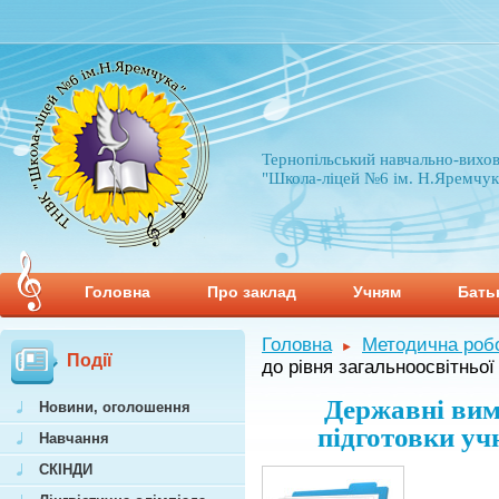
Тернопільський навчально-вихо
"Школа-ліцей №6 ім. Н.Яремчук
Головна
Про заклад
Учням
Бать
Головна
Методична роб
►
Події
до рівня загальноосвітньої 
Державні вим
Новини, оголошення
підготовки учні
Навчання
СКІНДИ