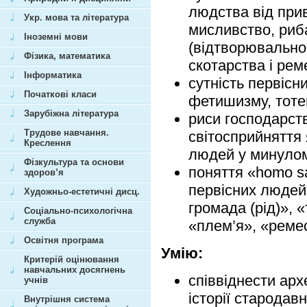
людства від при
Укр. мова та література
мисливство, риб
Іноземні мови
(відтворювально
Фізика, математика
скотарства і рем
Інформатика
сутність первісн
Початкові класи
фетишизму, тотем
Зарубіжна література
риси господарств
Трудове навчання.
світосприйняття 
Креслення
людей у минуло
Фізкультура та основи
поняття «homo s
здоров’я
первісних людей
Художньо-естетичні дисц.
громада (рід)», 
Соціально-психологічна
служба
«плем’я», «реме
Освітня програма
Умію:
Критерій оцінювання
навчальних досягнень
співвіднести арх
учнів
історії стародавн
Внутрішня система