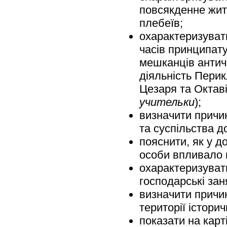
повсякденне житт
плебеїв;
охарактеризуват
часів принципат
мешканців античн
діяльність Пери
Цезаря та Октаві
учительки
);
визначити причи
та суспільства д
пояснити, як у д
особи впливало н
охарактеризувати
господарські зан
визначити причи
території істори
показати на карті