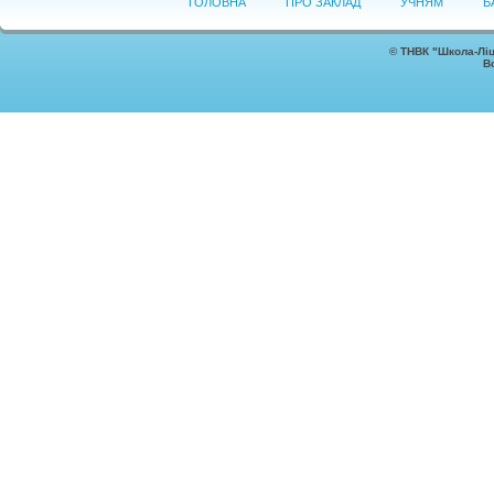
ГОЛОВНА
ПРО ЗАКЛАД
УЧНЯМ
Б
©
ТНВК "Школа-Ліц
В