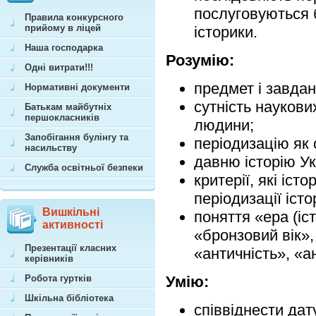
послуговуються 
Правила конкурсного
прийому в ліцей
історики.
Наша господарка
Розумію:
Одні витрати!!!
предмет і завданн
Нормативні документи
сутність наукови
Батькам майбутніх
першокласників
людини;
Запобігання булінгу та
періодизацію як 
насильству
давню історію Укр
Служба освітньої безпеки
критерії, які іс
періодизації істор
Вишкільні
поняття «ера (іс
активності
«бронзовий вік», 
Презентації класних
«античність», «а
керівників
Робота гуртків
Умію:
Шкільна бібліотека
співвіднести дат