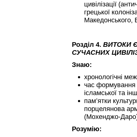
цивілізації (ант
грецької колоніз
Македонського, В
Розділ
4.
ВИТОКИ 
СУЧАСНИХ ЦИВІЛІ
Знаю:
хронологічні меж
час формування є
ісламської та ін
пам’ятки культур
порцелянова армі
(Мохенджо-Даро) 
Розумію: