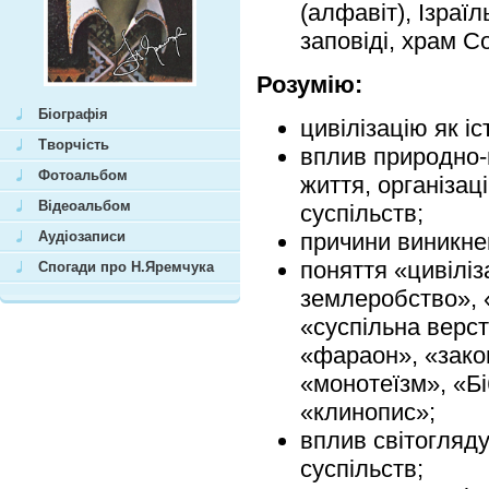
(алфавіт), Ізраї
заповіді, храм С
Розумію:
Біографія
цивілізацію як і
Творчість
вплив природно-
Фотоальбом
життя, організац
Відеоальбом
суспільств;
причини виникнен
Аудіозаписи
поняття «цивіліз
Спогади про Н.Яремчука
землеробство», «
«суспільна верс
«фараон», «закон
«монотеїзм», «Бі
«клинопис»;
вплив світогляду
суспільств;