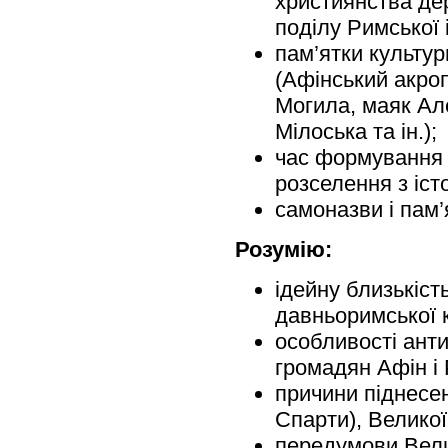
християнства дер
поділу Римської 
пам’ятки культур
(Афінський акроп
Могила, маяк Але
Мілоська та ін.);
час формування д
розселення з іст
самоназви і пам’
Розумію:
ідейну близькіст
давньоримської 
особливості антич
громадян Афін і 
причини піднесен
Спарти), Великої
передумови Велик