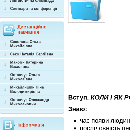
Лінгвістична олімпіада
Семінари та конференції
Дистанційне
навчання
Соколова Ольга
Михайлівна
Секо Наталія Сергіївна
Макогін Катерина
Василівна
Остапчук Ольга
Миколаївна
Михайлишин Ніна
Володимирівна
Вступ.
КОЛИ І ЯК 
Остапчук Олександр
Миколайович
Знаю:
час появи людин
Інформація
послідовність пе