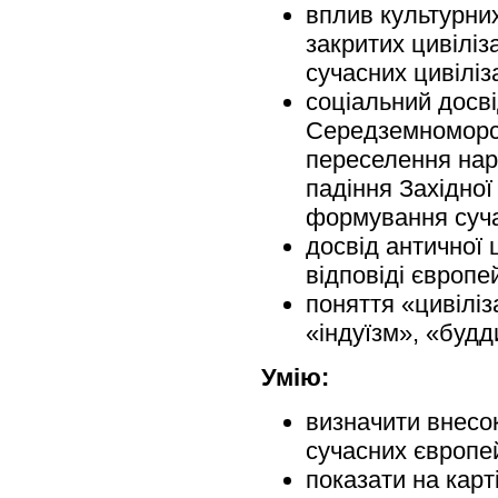
вплив культурних
закритих цивіліза
сучасних цивіліз
соціальний досві
Середземноморсь
переселення нар
падіння Західної
формування сучас
досвід античної 
відповіді європей
поняття «цивіліз
«індуїзм», «будд
Умію:
визначити внесок
сучасних європей
показати на карті