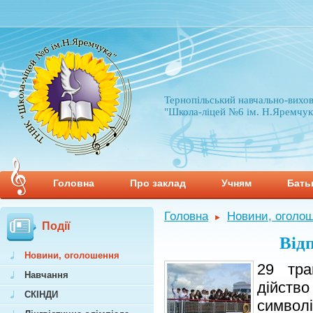
Тернопільський навчально-вихо
"Школа-ліцей №6 ім. Н.Яремчук
Головна
Про заклад
Учням
Бать
Головна
Новини, оголо
►
Події
Від
Новини, оголошення
29 тра
Навчання
дійство
СКІНДИ
символ