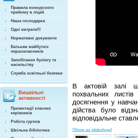
Правила конкурсного
прийому в ліцей
Наша господарка
Одні витрати!!!
Нормативні документи
Батькам майбутніх
першокласників
Запобігання булінгу та
насильству
Служба освітньої безпеки
В актовій залі ш
Вишкільні
похвальних листів
активності
досягнення у навчан
Презентації класних
дійства було відзн
керівників
відповідальне ставл
Робота гуртків
[Show as slideshow]
Шкільна бібліотека