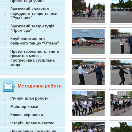
Презентації учнів
Зразковий колектив
народного танцю та пісні
“Рум`янок”
Зразковий театр-студія
“Прем`єра”
Клуб спортивного
бального танцю “O’team”
Презентабельність, книги і
грамотна мова –
прогресивна суспільна
мода
Методична робота
Річний план роботи
Майстер-класи
Класні керівники
Історія, правознавство
Природничі дисципліни