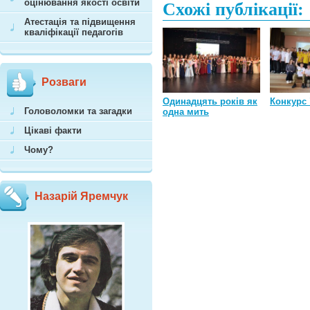
оцінювання якості освіти
Схожі публікації:
Атестація та підвищення
кваліфікації педагогів
Розваги
Одинадцять років як
Конкурс 
Головоломки та загадки
одна мить
Цікаві факти
Чому?
Назарій Яремчук