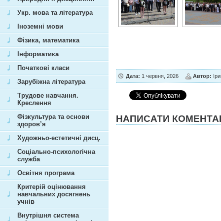
Укр. мова та література
Іноземні мови
Фізика, математика
Інформатика
Початкові класи
Дата:
1 червня, 2026
Автор:
Іри
Зарубіжна література
Трудове навчання.
Креслення
Фізкультура та основи
НАПИСАТИ КОМЕНТА
здоров’я
Художньо-естетичні дисц.
Соціально-психологічна
служба
Освітня програма
Критерій оцінювання
навчальних досягнень
учнів
Внутрішня система