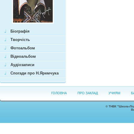
Біографія
Творчість
Фотоальбом
Відеоальбом
Аудіозаписи
Спогади про Н.Яремчука
ГОЛОВНА
ПРО ЗАКЛАД
УЧНЯМ
Б
©
ТНВК "Школа-Ліц
В