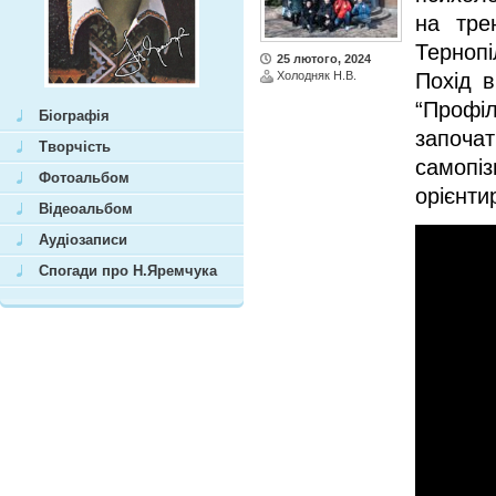
на трен
Терноп
25 лютого, 2024
Холодняк Н.В.
Похід 
“Профі
Біографія
започ
Творчість
самоп
Фотоальбом
орієнтир
Відеоальбом
Аудіозаписи
Спогади про Н.Яремчука