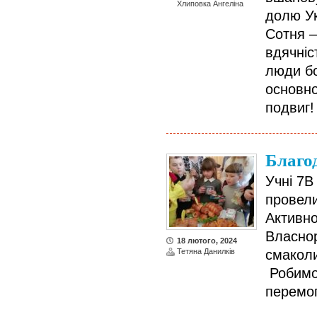
Хлиповка Ангеліна
долю Ук
Сотня –
вдячніс
люди бо
основно
подвиг!
Благо
Учні 7В
провели
Активно
Власно
18 лютого, 2024
Тетяна Данилків
смаколи
Робимо 
перемог