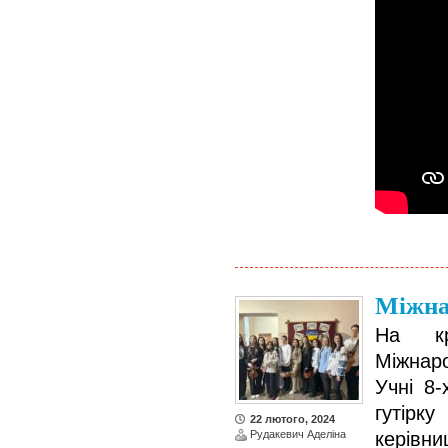
Міжна
На кр
Міжнаро
Учні 8-
гутірк
22 лютого, 2024
Рудакевич Аделіна
керівн