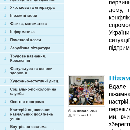
первинн
Укр. мова та література
дому, 
Іноземні мови
конфлі
Фізика, математика
спромо
Україн
Інформатика
ситуа
Початкові класи
підтрим
Зарубіжна література
Трудове навчання.
Креслення
Фізкультура та основи
здоров’я
Піжам
Художньо-естетичні дисц.
Вдале 
Соціально-психологічна
піжамн
служба
настр
Освітня програма
пережив
Критерій оцінювання
25 лютого, 2024
навчальних досягнень
Лотоцька Н.Б.
ми, вчи
учнів
зберегт
Внутрішня система