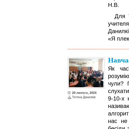
Н.В.
Для 7-
учите
Данилкі
«Я плек
Навча
Як ча
розумію
чули? 
слухати
20 лютого, 2024
Тетяна Данилків
9-10-х 
назив
алгори
нас не
бесіди 