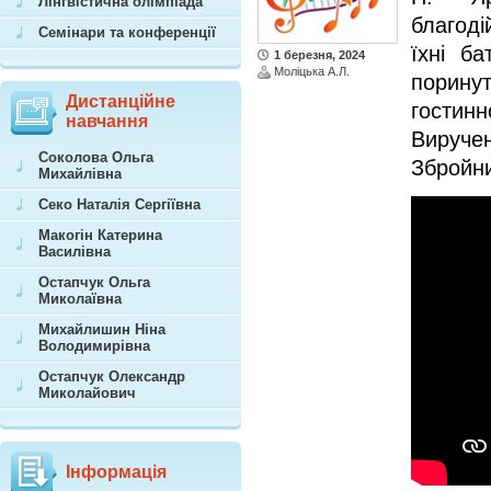
Лінгвістична олімпіада
благоді
Семінари та конференції
їхні б
1 березня, 2024
Моліцька А.Л.
порину
Дистанційне
гостинн
навчання
Вируч
Соколова Ольга
Збройни
Михайлівна
Секо Наталія Сергіївна
Макогін Катерина
Василівна
Остапчук Ольга
Миколаївна
Михайлишин Ніна
Володимирівна
Остапчук Олександр
Миколайович
Інформація