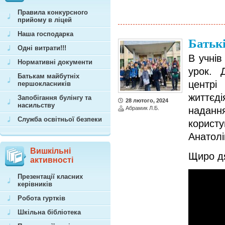
Правила конкурсного
прийому в ліцей
Наша господарка
Батькі
Одні витрати!!!
В учнів
Нормативні документи
урок. 
Батькам майбутніх
центр
першокласників
життєд
Запобігання булінгу та
28 лютого, 2024
насильству
Абрамик Л.Б.
надан
Служба освітньої безпеки
корист
Анатолі
Вишкільні
Щиро дя
активності
Презентації класних
керівників
Робота гуртків
Шкільна бібліотека