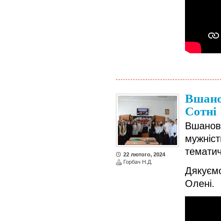
Вшано
Сотні
Вшанов
мужніс
тематич
22 лютого, 2024
Горбач Н.Д.
Дякуєм
Олені.