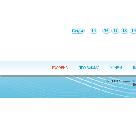
Сюди
...
10
...
16
17
18
19
ГОЛОВНА
ПРО ЗАКЛАД
УЧНЯМ
Б
©
ТНВК "Школа-Ліц
В