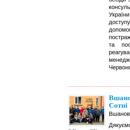
консул
України
доступ
допомо
постраж
та по
реагува
менед
Червоно
Вшано
Сотні
Вшанову
Дякує