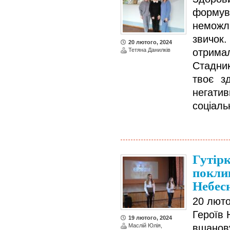
форму
неможл
звичок
20 лютого, 2024
Тетяна Данилків
отрима
Стадни
твоє з
негати
соціаль
Гутірк
поклик
Небесн
20 люто
Героїв 
19 лютого, 2024
Маслій Юлія,
вшанову