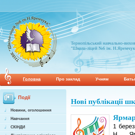
Тернопільський навчально-вихо
"Школа-ліцей №6 ім. Н.Яремчук
Головна
Про заклад
Учням
Бать
Події
Нові публікації ш
Новини, оголошення
Ярмар
Навчання
1 бере
СКІНДИ
Н. Яр