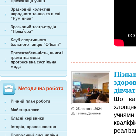
Презентації учнів
Зразковий колектив
народного танцю та пісні
“Рум`янок”
Зразковий театр-студія
“Прем`єра”
Клуб спортивного
бального танцю “O’team”
Презентабельність, книги і
грамотна мова –
прогресивна суспільна
мода
Пізнав
здоров
Методична робота
дівчат
Що вар
Річний план роботи
хлопцям
25 лютого, 2024
Майстер-класи
Тетяна Данилків
учнями
Класні керівники
кваліф
Історія, правознавство
реаліза
Природничі дисципліни